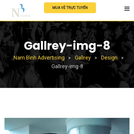
Skip
MUA VÉ TRỰC TUYẾN
to
content
Gallrey-img-8
Nam Bình Advertising
Gallrey
Design
>
>
>
Gallrey-img-8