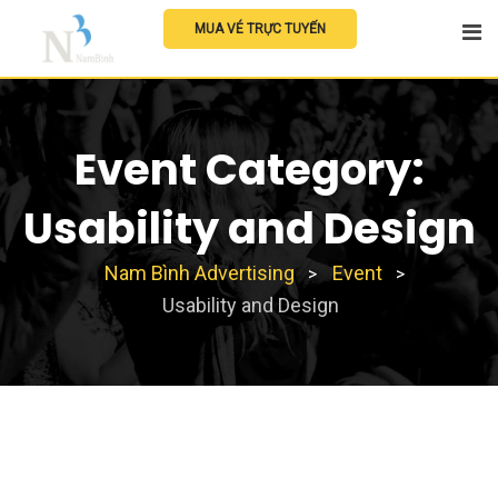
Skip
MUA VÉ TRỰC TUYẾN
to
content
Event Category:
Usability and Design
Nam Bình Advertising
Event
>
>
Usability and Design