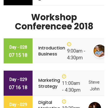
Workshop
Conferencee 2018
Day - 028
Introduction
9:00am -
Business
07 15 18
4:30pm
Day - 029
Marketing
Steve
11:00am
Strategy
07 16 18
John
- 4:30pm
Digital
Day - 029